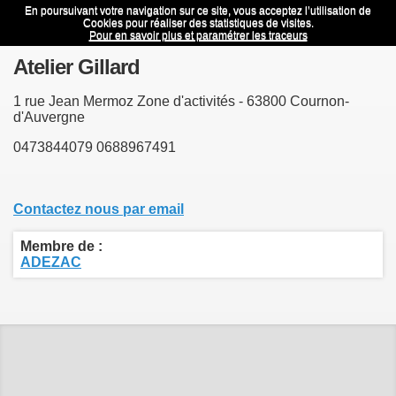
En poursuivant votre navigation sur ce site, vous acceptez l’utilisation de
Atelier Gillard
Menu
Cookies pour réaliser des statistiques de visites.
Pour en savoir plus et paramétrer les traceurs
Atelier Gillard
1 rue Jean Mermoz Zone d'activités - 63800 Cournon-
d'Auvergne
0473844079
0688967491
Contactez nous par email
Membre de :
ADEZAC