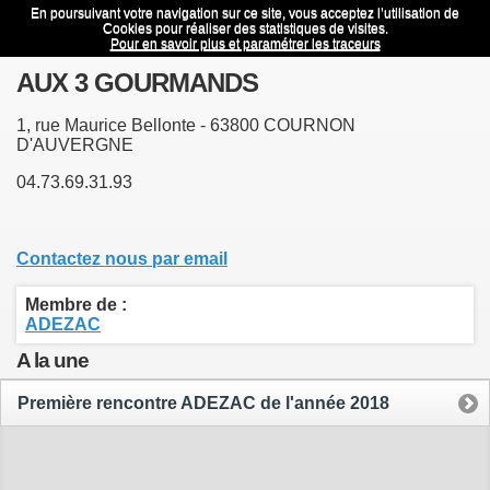
En poursuivant votre navigation sur ce site, vous acceptez l’utilisation de
AUX 3 GOURMANDS
Menu
Cookies pour réaliser des statistiques de visites.
Pour en savoir plus et paramétrer les traceurs
AUX 3 GOURMANDS
1, rue Maurice Bellonte - 63800 COURNON
D'AUVERGNE
04.73.69.31.93
Contactez nous par email
Membre de :
ADEZAC
A la une
Première rencontre ADEZAC de l'année 2018