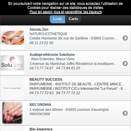
En poursuivant votre navigation sur ce site, vous acceptez l’utilisation de
Bien-être
Menu
Cookies pour réaliser des statistiques de visites.
Pour en savoir plus et paramétrer les traceurs
Liste
Carte
Absolu Zen
NATURO-ESTHETIQUE
Centre Harmonie 30, rue de Sarliève - 63800 Cournon-d'Auvergne
06 11 23 01 59
Audioprothésiste SoluSons
: Bien Entendre, Mieux Vivre
3 Avenue du Maréchal Joffre Résidence la boutiquerie - 63800 Cournon-d'Auvergne
04.73.77.74.87
04.73.84.81.20
BEAUTY SUCCESS
PARFUMERIE - INSTITUT DE BEAUTE - CENTRE MINCEUR
PARFUMERIE / INSTITUT C/Co Intermarché "Le Forum" - 63670 LE CENDRE
04 73 77 72 63
04 73 77 72 12
BEL'UNGHIA
1 avenue des dômes - 63800 cournon d'auvergne
0664341668
Bio-Jouvence