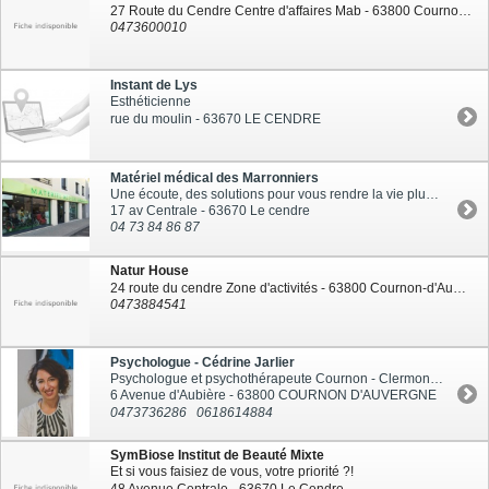
27 Route du Cendre Centre d'affaires Mab - 63800 Cournon-d'Auvergne
0473600010
Instant de Lys
Esthéticienne
rue du moulin - 63670 LE CENDRE
Matériel médical des Marronniers
Une écoute, des solutions pour vous rendre la vie plus facile
17 av Centrale - 63670 Le cendre
04 73 84 86 87
Natur House
24 route du cendre Zone d'activités - 63800 Cournon-d'Auvergne
0473884541
Psychologue - Cédrine Jarlier
Psychologue et psychothérapeute Cournon - Clermont-Ferrand
6 Avenue d'Aubière - 63800 COURNON D'AUVERGNE
0473736286
0618614884
SymBiose Institut de Beauté Mixte
Et si vous faisiez de vous, votre priorité ?!
48 Avenue Centrale - 63670 Le Cendre