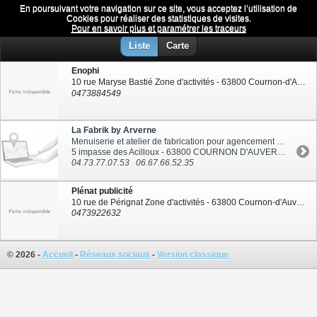
En poursuivant votre navigation sur ce site, vous acceptez l’utilisation de
Bureau d'études
Menu
Cookies pour réaliser des statistiques de visites.
Pour en savoir plus et paramétrer les traceurs
Liste
Carte
Enophi
10 rue Maryse Bastié Zone d'activités - 63800 Cournon-d'Auvergne
0473884549
La Fabrik by Arverne
Menuiserie et atelier de fabrication pour agencement et aménagements
5 impasse des Acilloux - 63800 COURNON D'AUVERGNE
04.73.77.07.53
06.67.66.52.35
Plénat publicité
10 rue de Pérignat Zone d'activités - 63800 Cournon-d'Auvergne
0473922632
© 2026 -
Accueil
-
Réseaux sociaux
-
Version classique