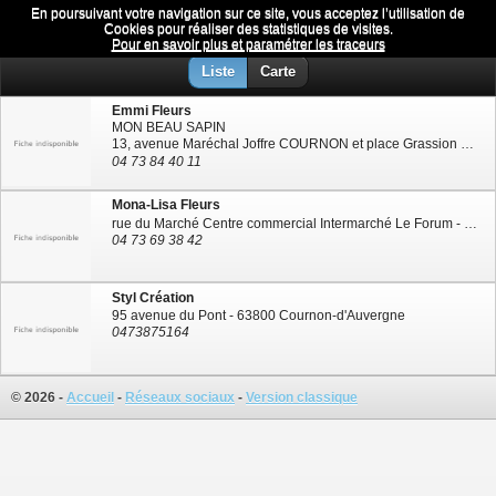
En poursuivant votre navigation sur ce site, vous acceptez l’utilisation de
Fleuriste
Menu
Cookies pour réaliser des statistiques de visites.
Pour en savoir plus et paramétrer les traceurs
Liste
Carte
Emmi Fleurs
MON BEAU SAPIN
13, avenue Maréchal Joffre COURNON et place Grassion LE CENDRE -
04 73 84 40 11
Mona-Lisa Fleurs
rue du Marché Centre commercial Intermarché Le Forum - 63670 Le Cendre
04 73 69 38 42
Styl Création
95 avenue du Pont - 63800 Cournon-d'Auvergne
0473875164
© 2026 -
Accueil
-
Réseaux sociaux
-
Version classique