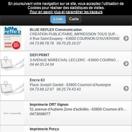
En poursuivant votre navigation sur ce site, vous acceptez l’utilisation de
Imprimerie
Menu
Cookies pour réaliser des statistiques de visites.
Pour en savoir plus et paramétrer les traceurs
Liste
Carte
BLUE REFLEX Communication
CRÉATION PUBLICITAIRE, IMPRESSION TOUS SUPPORTS
4 Rue Saint Exupery - 63800 COURNON D'AUVERGNE
04.73.98.78.78
09.70.29.16.07
DEFI PRINT
3 AVENUE MARECHAL LECLERC - 63800 COURNON D AUVERGNE
04 44 05 24 04
Encre 63
Place Joseph Gardet - 63800 Cournon-d'Auvergne
04.73.68.12.67
06.25.74.43.43
Imprimerie Off7 Vignon
51 avenue d'Aubiere Zone d'activités - 63800 Cournon-d'Auvergne
0473698077
Imprimerie Porçu