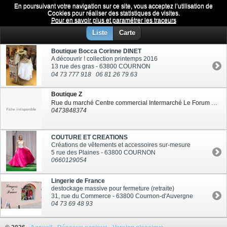
En poursuivant votre navigation sur ce site, vous acceptez l’utilisation de
Textile
Menu
Cookies pour réaliser des statistiques de visites.
Pour en savoir plus et paramétrer les traceurs
Liste
Carte
Boutique Bocca Corinne DINET
A découvrir ! collection printemps 2016
13 rue des gras - 63800 COURNON
04 73 777 918
06 81 26 79 63
Boutique Z
Rue du marché Centre commercial Intermarché Le Forum - 63670 COURNON-LE CENDRE
0473848374
COUTURE ET CREATIONS
Créations de vêtements et accessoires sur-mesure
5 rue des Plaines - 63800 COURNON
0660129054
Lingerie de France
destockage massive pour fermeture (retraite)
31, rue du Commerce - 63800 Cournon-d'Auvergne
04 73 69 48 93