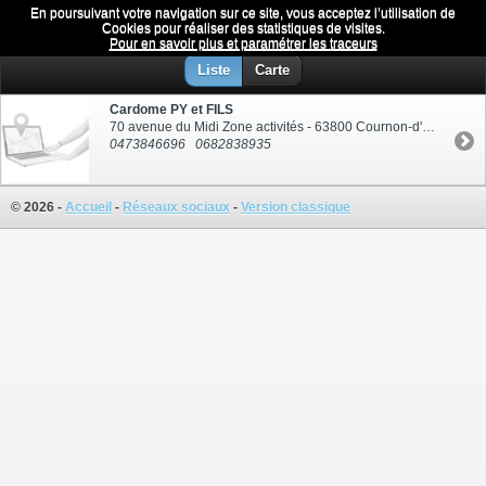
En poursuivant votre navigation sur ce site, vous acceptez l’utilisation de
Tollerie
Menu
Cookies pour réaliser des statistiques de visites.
Pour en savoir plus et paramétrer les traceurs
Liste
Carte
Cardome PY et FILS
70 avenue du Midi Zone activités - 63800 Cournon-d'Auvergne
0473846696
0682838935
© 2026 -
Accueil
-
Réseaux sociaux
-
Version classique