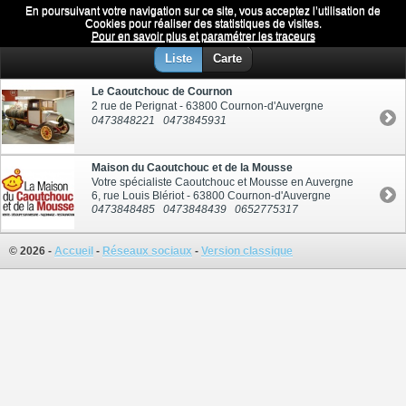
En poursuivant votre navigation sur ce site, vous acceptez l’utilisation de
Caoutchouc
Menu
Cookies pour réaliser des statistiques de visites.
Pour en savoir plus et paramétrer les traceurs
Liste
Carte
Le Caoutchouc de Cournon
2 rue de Perignat - 63800 Cournon-d'Auvergne
0473848221
0473845931
Maison du Caoutchouc et de la Mousse
Votre spécialiste Caoutchouc et Mousse en Auvergne
6, rue Louis Blériot - 63800 Cournon-d'Auvergne
0473848485
0473848439
0652775317
© 2026 -
Accueil
-
Réseaux sociaux
-
Version classique