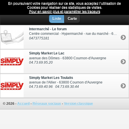
En poursuivant votre navigation sur ce site, vous acceptez l’utilisation de
Supermarché
Menu
Cookies pour réaliser des statistiques de visites.
Pour en savoir plus et paramétrer les traceurs
Liste
Carte
Intermarché - Le forum
Centre commercial - Hypermarché - rue du marché - 63670 Le Cendre
0473775181
Simply Market Le Lac
avenue des Dômes - 63800 Cournon-d'Auvergne
04.73.69.95.20
Simply Market Les Toulaits
avenue de l'Allier - 63800 Cournon d'Auvergne
04.73.69.40.96
04.73.69.30.44
© 2026 -
Accueil
-
Réseaux sociaux
-
Version classique