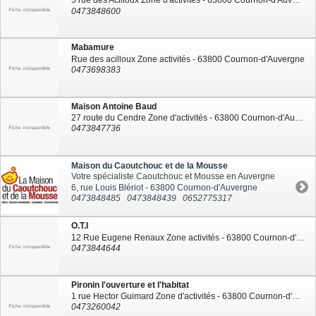
5 rue des Acilloux Zone d'activités - 63800 Cournon-d'Auvergne
0473848600
Mabamure
Rue des acilloux Zone activités - 63800 Cournon-d'Auvergne
0473698383
Maison Antoine Baud
27 route du Cendre Zone d'activités - 63800 Cournon-d'Auvergne
0473847736
Maison du Caoutchouc et de la Mousse
Votre spécialiste Caoutchouc et Mousse en Auvergne
6, rue Louis Blériot - 63800 Cournon-d'Auvergne
0473848485
0473848439
0652775317
O.T.I
12 Rue Eugene Renaux Zone activités - 63800 Cournon-d'Auvergne
0473844644
Pironin l'ouverture et l'habitat
1 rue Hector Guimard Zone d'activités - 63800 Cournon-d'Auvergne
0473260042