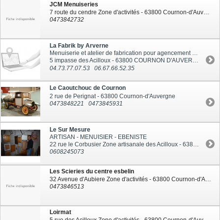
JCM Menuiseries
7 route du cendre Zone d'activités - 63800 Cournon-d'Auvergne
0473842732
La Fabrik by Arverne
Menuiserie et atelier de fabrication pour agencement et aménagements
5 impasse des Acilloux - 63800 COURNON D'AUVERGNE
04.73.77.07.53
06.67.66.52.35
Le Caoutchouc de Cournon
2 rue de Perignat - 63800 Cournon-d'Auvergne
0473848221
0473845931
Le Sur Mesure
ARTISAN - MENUISIER - EBENISTE
22 rue le Corbusier Zone artisanale des Acilloux - 63800 Cournon-d'Auvergne
0608245073
Les Scieries du centre esbelin
32 Avenue d'Aubiere Zone d'activités - 63800 Cournon-d'Auvergne
0473846513
Loirmat